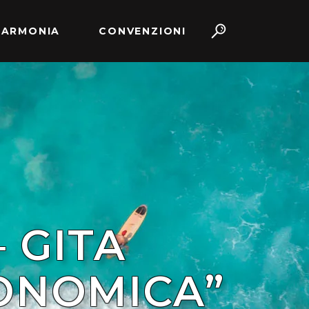
 ARMONIA
CONVENZIONI
 GITA
ONOMICA”