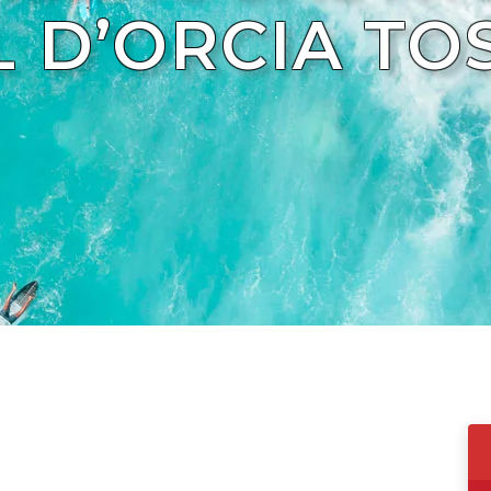
L D’ORCIA T