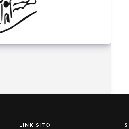
LINK SITO
S