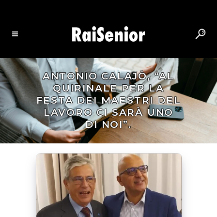
ANTONIO CALAJÒ, “AL
QUIRINALE PER LA
FESTA DEI MAESTRI DEL
LAVORO CI SARÀ UNO
DI NOI”.