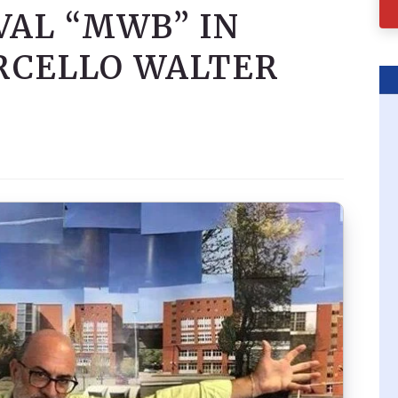
VAL “MWB” IN
RCELLO WALTER