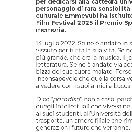
per dedicarsi alla cattedra uni
personaggio di rara sensibilità
culturale Emmevubi ha istituito
Film Festival 2025 il Premio S
memoria.
14 luglio 2022. Se ne è andato in
vissuto per tutta la sua vita. Se
più grande, che era la musica, il jaz
letteratura. Se ne è andato via a
bizza del suo cuore malato. Forse
inconsapevole che quella corsa ve
a vedere con i suoi amici a Lucca 
Dico “
paradiso
” non a caso, per
quegli intellettuali che viveva ne
ai suoi studenti, all’Università de
trasporto, un amore filiale che r
generazioni future che verranno. 