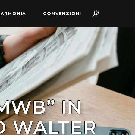
 ARMONIA
CONVENZIONI
“MWB” IN
O WALTER