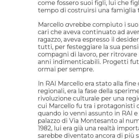
come fossero suoi figli, lui che fi
tempo di costruirsi una famiglia 
Marcello
a
vrebbe compiuto i suoi 
cari che aveva continuato ad avere
ragazzo, aveva espresso il desider
tutti, per festeggiare la sua pens
compagni di lavoro, per ritrovare 
anni indimenticabili. Progetti fut
ormai per sempre.
In RAI Marcello era stato alla fin
regionali, era la fase della speri
rivoluzione culturale per una regi
cui Marcello fu tra i protagonisti
quando io venni assunto in RAI e 
palazzo di Via Montesanto al nume
1982, lui era già una realtà impor
sarebbe diventato ancora di più 