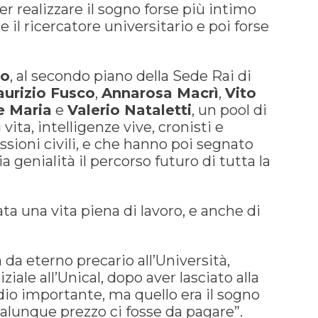
er realizzare il sogno forse più intimo
re il ricercatore universitario e poi forse
no
, al secondo piano della Sede Rai di
urizio Fusco
,
Annarosa Macrì
,
Vito
e Maria
e
Valerio Nataletti
, un pool di
 vita, intelligenze vive, cronisti e
assioni civili, e che hanno poi segnato
a genialità il percorso futuro di tutta la
ata una vita piena di lavoro, e anche di
 da eterno precario all’Università,
ziale all’Unical, dopo aver lasciato alla
dio importante, ma quello era il sogno
alunque prezzo ci fosse da pagare”.