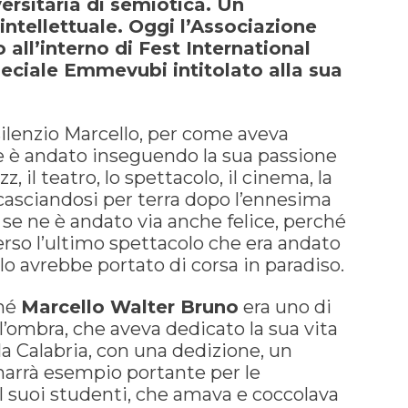
versitaria di semiotica. Un
 intellettuale. Oggi l’Associazione
 all’interno di Fest International
peciale Emmevubi intitolato alla sua
 silenzio Marcello, per come aveva
 ne è andato inseguendo la sua passione
z, il teatro, lo spettacolo, il cinema, la
ccasciandosi per terra dopo l’ennesima
 se ne è andato via anche felice, perché
rso l’ultimo spettacolo che era andato
lo avrebbe portato di corsa in paradiso.
ché
Marcello Walter Bruno
era uno di
ll’ombra, che aveva dedicato la sua vita
lla Calabria, con una dedizione, un
imarrà esempio portante per le
I suoi studenti, che amava e coccolava