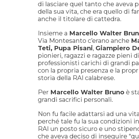
di lasciare quel tanto che aveva p
della sua vita, che era quello di fa
anche il titolare di cattedra.
Insieme a
Marcello Walter Bru
Via Montesanto c’erano anche
Ma
Teti,
Pupa Pisani
,
Giampiero D
pionieri, ragazzi e ragazze pieni di
professionisti carichi di grandi p
con la propria presenza e la propri
storia della RAI calabrese.
Per
Marcello Walter Bruno
è st
grandi sacrifici personali.
Non fu facile adattarsi ad una vita
perché tale fu la sua condizioni ini
RAI un posto sicuro e uno stipen
che aveva deciso di inseguire “qu