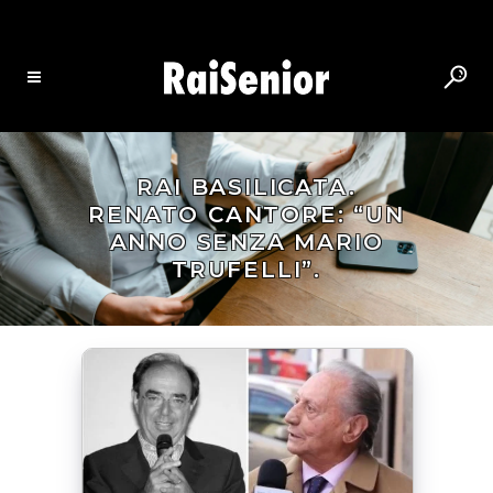
RAI BASILICATA.
RENATO CANTORE: “UN
ANNO SENZA MARIO
TRUFELLI”.