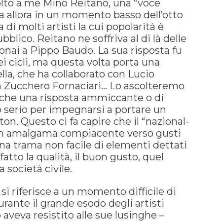
volto a me Mino Reitano, una “voce
era allora in un momento basso dell’otto
 di molti artisti la cui popolarità è
bblico. Reitano ne soffriva al di là delle
fonai a Pippo Baudo. La sua risposta fu
 cicli, ma questa volta porta una
la, che ha collaborato con Lucio
n Zucchero Fornaciari… Lo ascolteremo
o che una risposta ammiccante o di
 serio per impegnarsi a portare un
ton. Questo ci fa capire che il “nazional-
un amalgama compiacente verso gusti
una trama non facile di elementi dettati
atto la qualità, il buon gusto, quel
a società civile.
si riferisce a un momento difficile di
rante il grande esodo degli artisti
aveva resistito alle sue lusinghe –