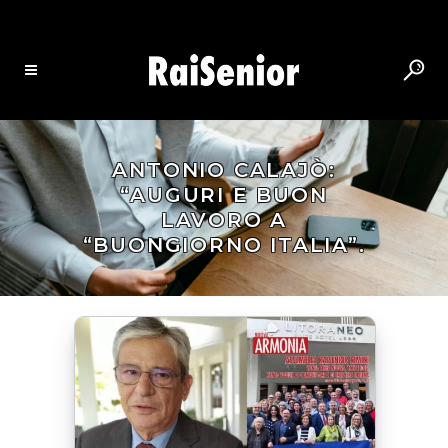
ANTONIO CALAJÒ:
“AUGURI E BUON
LAVORO A
“BUONGIORNO ITALIA”.