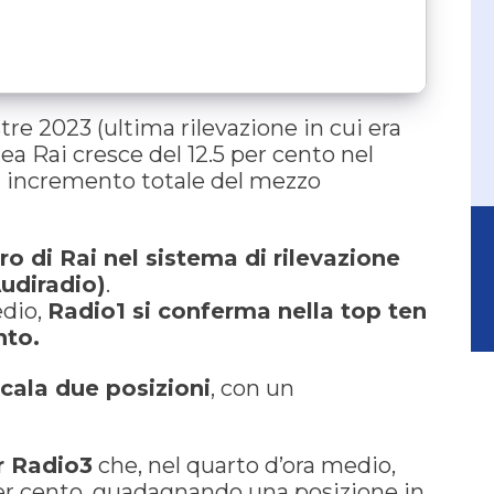
re 2023 (ultima rilevazione in cui era
ea Rai cresce del 12.5 per cento nel
un incremento totale del mezzo
tro di Rai nel sistema di rilevazione
Audiradio)
.
edio,
Radio1 si conferma nella top ten
nto.
cala due posizioni
, con un
r Radio3
che, nel quarto d’ora medio,
er cento, guadagnando una posizione in