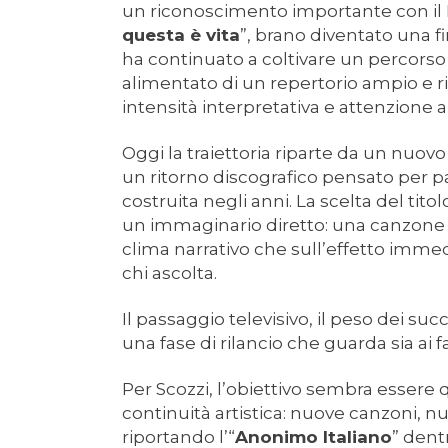
un riconoscimento importante con il D
questa è vita
”, brano diventato una f
ha continuato a coltivare un percorso 
alimentato di un repertorio ampio e r
intensità interpretativa e attenzione 
Oggi la traiettoria riparte da un nuovo 
un ritorno discografico pensato per pa
costruita negli anni. La scelta del tit
un immaginario diretto: una canzone c
clima narrativo che sull’effetto imme
chi ascolta.
Il passaggio televisivo, il peso dei su
una fase di rilancio che guarda sia ai 
Per Scozzi, l’obiettivo sembra essere q
continuità artistica: nuove canzoni, 
riportando l’“
Anonimo Italiano
” dent