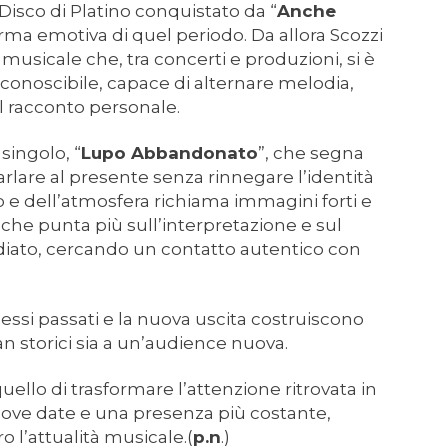
isco di Platino conquistato da “
Anche
irma emotiva di quel periodo. Da allora Scozzi
musicale che, tra concerti e produzioni, si è
iconoscibile, capace di alternare melodia,
al racconto personale.
singolo, “
Lupo Abbandonato
”, che segna
rlare al presente senza rinnegare l’identità
olo e dell’atmosfera richiama immagini forti e
he punta più sull’interpretazione e sul
diato, cercando un contatto autentico con
ccessi passati e la nuova uscita costruiscono
fan storici sia a un’audience nuova.
uello di trasformare l’attenzione ritrovata in
nuove date e una presenza più costante,
ro l’attualità musicale.(
p.n
.)