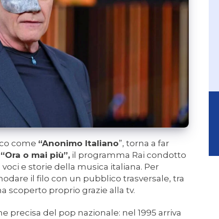
lico come
“Anonimo Italiano
”, torna a far
a
“Ora o mai più”,
il programma Rai condotto
voci e storie della musica italiana. Per
nnodare il filo con un pubblico trasversale, tra
ha scoperto proprio grazie alla tv.
e precisa del pop nazionale: nel 1995 arriva