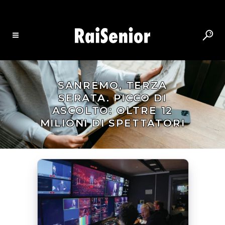
SANREMO, TERZA
SERATA. PICCO DI
ASCOLTO: OLTRE 12
MILIONI DI SPETTATORI