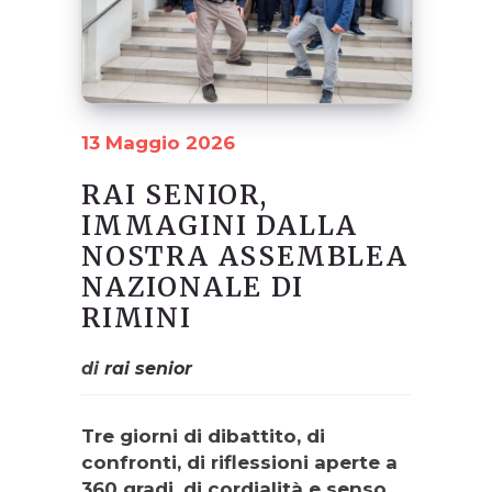
13 Maggio 2026
RAI SENIOR,
IMMAGINI DALLA
NOSTRA ASSEMBLEA
NAZIONALE DI
RIMINI
di
rai senior
Tre giorni di dibattito, di
confronti, di riflessioni aperte a
360 gradi, di cordialità e senso