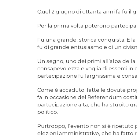
Quel 2 giugno di ottanta anni fa fu il g
Per la prima volta poterono partecipar
Fu una grande, storica conquista. E la 
fu di grande entusiasmo e di un civism
Un segno, uno dei primi all’alba della
consapevolezza e voglia di esserci in 
partecipazione fu larghissima e cons
Come è accaduto, fatte le dovute prop
fa in occasione del Referendum costit
partecipazione alta, che ha stupito gr
politico.
Purtroppo, l’evento non si è ripetuto p
elezioni amministrative, che ha fatto 