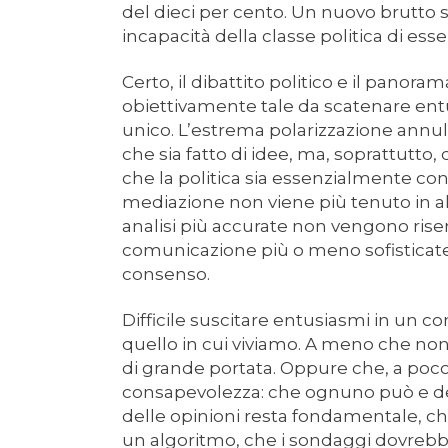
del dieci per cento. Un nuovo brutto 
incapacità della classe politica di es
Certo, il dibattito politico e il panor
obiettivamente tale da scatenare entu
unico. L’estrema polarizzazione annull
che sia fatto di idee, ma, soprattutto, 
che la politica sia essenzialmente con
mediazione non viene più tenuto in al
analisi più accurate non vengono riser
comunicazione più o meno sofisticate 
consenso.
Difficile suscitare entusiasmi in un
quello in cui viviamo. A meno che non s
di grande portata. Oppure che, a poco
consapevolezza: che ognuno può e de
delle opinioni resta fondamentale, ch
un algoritmo, che i sondaggi dovrebb