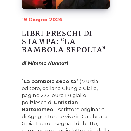
19 Giugno 2026
LIBRI FRESCHI DI
STAMPA: “LA
BAMBOLA SEPOLTA”
di
Mimmo Nunnari
“
La bambola sepolta
” (Mursia
editore, collana Giungla Gialla,
pagine 272, euro 17) giallo
poliziesco di
Christian
Bartolomeo
– scrittore originario
di Agrigento che vive in Calabria, a
Gioia Tauro – segna il debutto,
come personaggio letterario, della