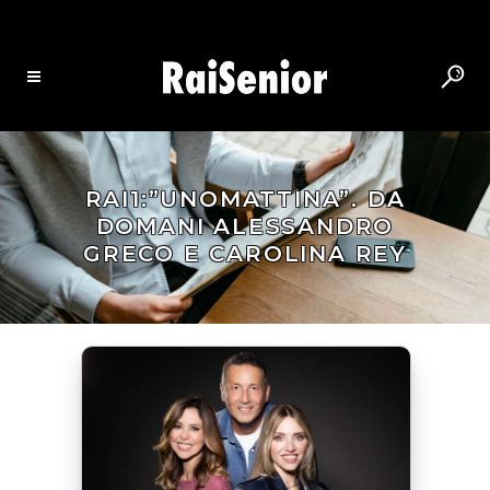
RAI1:”UNOMATTINA”. DA
DOMANI ALESSANDRO
GRECO E CAROLINA REY