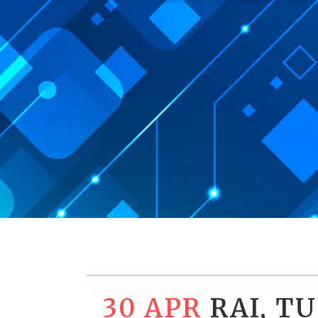
30 APR
RAI, T