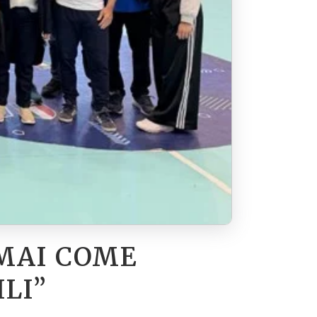
MAI COME
ILI”