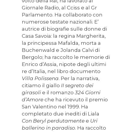
volto della Rai, ha lavorato al
Giornale Radio, al Cciss e al Gr
Parlamento. Ha collaborato con
numerose testate nazionali. E’
autrice di biografie sulle donne di
Casa Savoia: la regina Margherita,
la principessa Mafalda, morta a
Buchenwald e Jolanda Calvi di
Bergolo; ha raccolto le memorie di
Enrico d’Assia, nipote degli ultimi
re d’Italia, nel libro documento
Villa Polissena
. Per la narrativa,
citiamo il giallo
II segreto dei
girasoli
e il romanzo
324 Giorni
d’Amore
che ha ricevuto il premio
San Valentino nel 1999. Ha
completato due inediti di Liala
Con Beryl perdutamente
e
Uri
ballerino in paradiso
. Ha raccolto