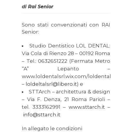
di
Rai Senior
Sono stati convenzionati con RAI
Senior:
Studio Dentistico LOL DENTAL:
Via Cola di Rienzo 28 – 00192 Roma
– Tel.: 0632651222 (Fermata Metro
“A” Lepanto –
www.loldentalsrl.wix.com/loldental
–
loldeltalsrl@libero.it
) e
STTArch – architettura & design
– Via F. Denza, 21 Roma Parioli –
tel. 3333162991 –
www.sttarch.it
–
info@sttarch.it
In allegato le condizioni