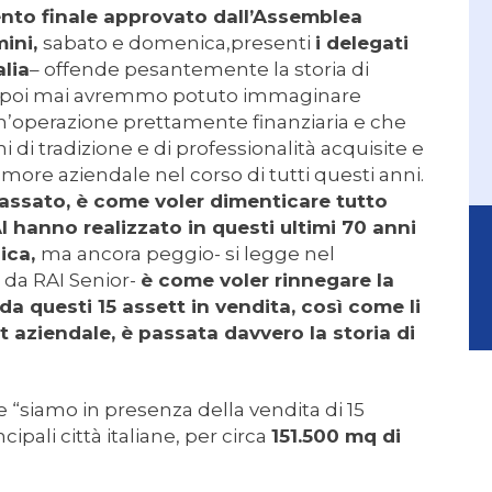
ento finale approvato dall’Assemblea
mini,
sabato e domenica,presenti
i delegati
alia
– offende pesantemente la storia di
 e poi mai avremmo potuto immaginare
n’operazione prettamente finanziaria e che
 di tradizione e di professionalità acquisite e
more aziendale nel corso di tutti questi anni.
passato, è come voler dimenticare tutto
I hanno realizzato in questi ultimi 70 anni
lica,
ma ancora peggio- si legge nel
da RAI Senior-
è come voler rinnegare la
da questi 15 assett in vendita, così come li
ziendale, è passata davvero la storia di
 “siamo in presenza della vendita di 15
cipali città italiane, per circa
151.500 mq di