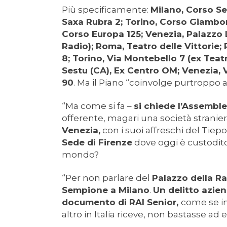
Più specificamente:
Milano, Corso Se
Saxa Rubra 2; Torino, Corso Giambon
Corso Europa 125; Venezia, Palazzo L
Radio); Roma, Teatro delle Vittorie;
8; Torino, Via Montebello 7 (ex Teatr
Sestu (CA), Ex Centro OM; Venezia, 
90
. Ma il Piano “coinvolge purtroppo 
“Ma come si fa –
si chiede l’Assemble
offerente, magari una società stranier
Venezia,
con i suoi affreschi del Tiepo
Sede di Firenze
dove oggi è custodito
mondo?
“Per non parlare del
Palazzo della R
Sempione a Milano
.
Un delitto azien
documento di RAI Senior,
come se in
altro in Italia riceve, non bastasse ad