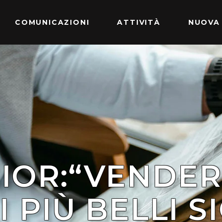
COMUNICAZIONI
ATTIVITÀ
NUOVA
IOR:“VENDER
I PIÙ BELLI S