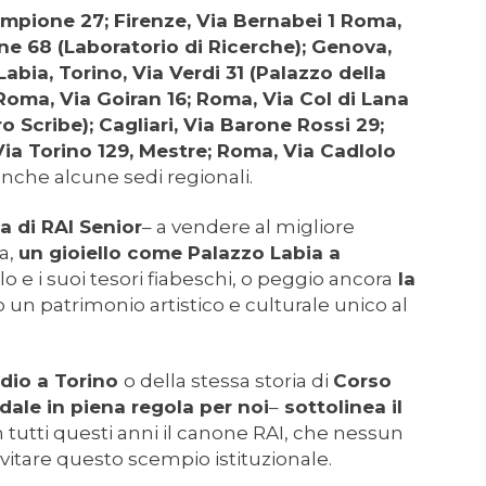
mpione 27; Firenze, Via Bernabei 1 Roma,
e 68 (Laboratorio di Ricerche); Genova,
abia, Torino, Via Verdi 31 (Palazzo della
 Roma, Via Goiran 16; Roma, Via Col di Lana
o Scribe); Cagliari, Via Barone Rossi 29;
Via Torino 129, Mestre; Roma, Via Cadlolo
anche alcune sedi regionali.
a di RAI Senior
– a vendere al migliore
a,
un gioiello come Palazzo Labia a
lo e i suoi tesori fiabeschi, o peggio ancora
la
 un patrimonio artistico e culturale unico al
adio a Torino
o della stessa storia di
Corso
dale in piena regola per noi
–
sottolinea il
 tutti questi anni il canone RAI, che nessun
 evitare questo scempio istituzionale.