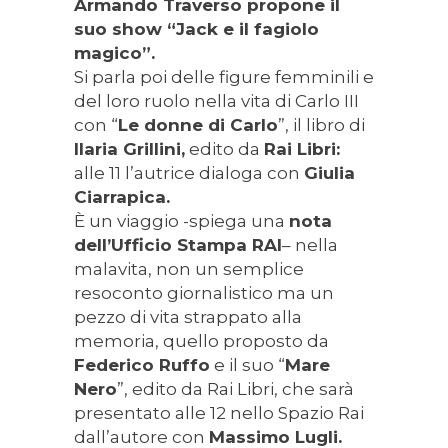
Armando Traverso propone il
suo show “Jack e il fagiolo
magico”.
Si parla poi delle figure femminili e
del loro ruolo nella vita di Carlo III
con “
Le donne di Carlo
”, il libro di
Ilaria Grillini,
edito da
Rai Libri:
alle 11 l’autrice dialoga con
Giulia
Ciarrapica.
È un viaggio -spiega una
nota
dell’Ufficio Stampa RAI
– nella
malavita, non un semplice
resoconto giornalistico ma un
pezzo di vita strappato alla
memoria, quello proposto da
Federico Ruffo
e il suo “
Mare
Nero
”, edito da Rai Libri, che sarà
presentato alle 12 nello Spazio Rai
dall’autore con
Massimo Lugli.