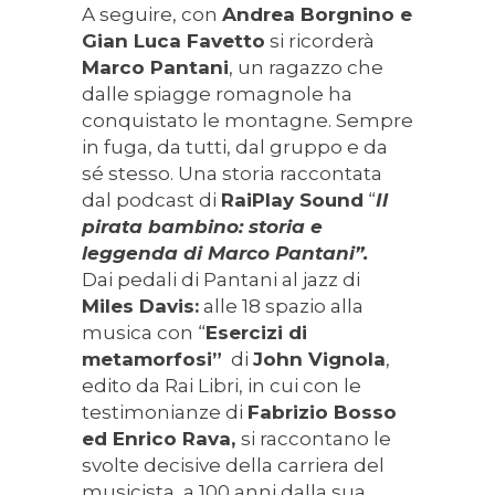
A seguire, con
Andrea Borgnino e
Gian Luca Favetto
si ricorderà
Marco Pantani
, un ragazzo che
dalle spiagge romagnole ha
conquistato le montagne. Sempre
in fuga, da tutti, dal gruppo e da
sé stesso. Una storia raccontata
dal podcast di
RaiPlay Sound
“
Il
pirata bambino: storia e
leggenda di Marco Pantani”.
Dai pedali di Pantani al jazz di
Miles Davis:
alle 18 spazio alla
musica con “
Esercizi di
metamorfosi”
di
John Vignola
,
edito da Rai Libri, in cui con le
testimonianze di
Fabrizio Bosso
ed Enrico Rava,
si raccontano le
svolte decisive della carriera del
musicista, a 100 anni dalla sua