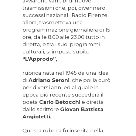
avviarono vari tipi di nuove
trasmissioni che, poi, divennero
successi nazionali. Radio Firenze,
allora, trasmetteva una
programmazione giornaliera di 15
ore, dalle 8.00 alle 23.00 tutto in
diretta, e tra i suoi programmi
culturali, si impose subito
“L’Approdo”,
rubrica nata nel 1945 da una idea
di
Adriano Seroni
, che poi la curò
per diversi anni ed al quale in
epoca più recente succederà il
poeta
Carlo Betocchi
e diretta
dallo scrittore
Giovan Battista
Angioletti.
Questa rubrica fu inserita nella