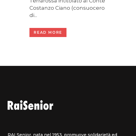
Terrarossa intitolato al Conte
Costanzo Ciano (consuocero
di...
READ MORE
RAI Senior, nata nel 1953, promuove solidarietà ed