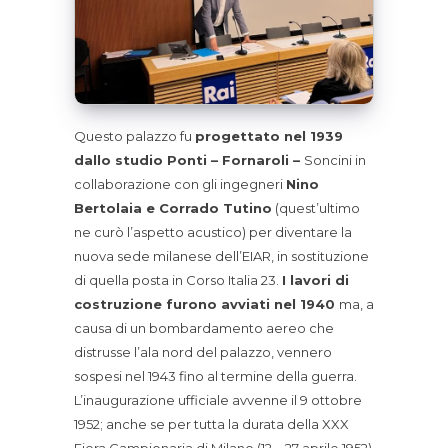
Questo palazzo fu
progettato nel 1939
dallo studio Ponti – Fornaroli –
Soncini in
collaborazione con gli ingegneri
Nino
Bertolaia e Corrado Tutino
(quest’ultimo
ne curò l’aspetto acustico) per diventare la
nuova sede milanese dell’EIAR, in sostituzione
di quella posta in Corso Italia 23.
I lavori di
costruzione furono avviati nel 1940
ma, a
causa di un bombardamento aereo che
distrusse l’ala nord del palazzo, vennero
sospesi nel 1943 fino al termine della guerra.
L’inaugurazione ufficiale avvenne il 9 ottobre
1952; anche se per tutta la durata della XXX