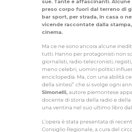
sue. Tante e affascinanti. Alcune
preso corpo fuori dal terreno di gi
bar sport, per strada, in casa o n
vicende raccontate dalla stampa, d
cinema.
Ma ce ne sono ancora alcune inedite,
tutti. Hanno per protagonisti non so
giornalisti, radio-telecronisti, regist
meno celebri, uomini politici influ
enciclopedia. Ma, con una abilità c
della sintesi” che si svolge ogni a
Simonelli,
autore piemontese appass
docente di storia della radio e della
una ventina nel suo ultimo libro dal 
L’opera è stata presentata di recent
Consiglio Regionale, a cura del circ