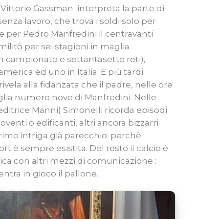
e Vittorio Gassman interpreta la parte di
nza lavoro, che trova i soldi solo per
re per Pedro Manfredini il centravanti
ilitò per sei stagioni in maglia
n campionato e settantasette reti),
america ed uno in Italia. E più tardi
ivela alla fidanzata che il padre, nelle ore
aglia numero nove di Manfredini. Nelle
editrice Manni) Simonelli ricorda episodi
venti o edificanti, altri ancora bizzarri
 primo intriga già parecchio. perchè
rt è sempre esistita. Del resto il calcio è
ca con altri mezzi di comunicazione :
ntra in gioco il pallone.