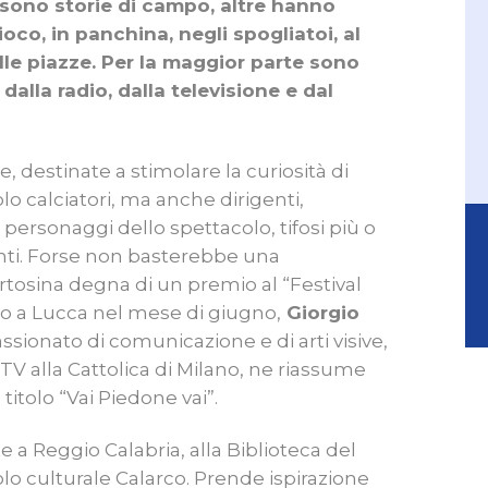
 sono storie di campo, altre hanno
oco, in panchina, negli spogliatoi, al
elle piazze. Per la maggior parte sono
alla radio, dalla televisione e dal
 destinate a stimolare la curiosità di
lo calciatori, ma anche dirigenti,
i, personaggi dello spettacolo, tifosi più o
enti. Forse non basterebbe una
ertosina degna di un premio al “Festival
nno a Lucca nel mese di giugno,
Giorgio
ionato di comunicazione e di arti visive,
 TV alla Cattolica di Milano, ne riassume
titolo “Vai Piedone vai”.
e a Reggio Calabria, alla Biblioteca del
olo culturale Calarco. Prende ispirazione