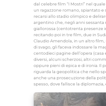
dal celebre film “I Mostri” nel qual
un ragazzone romano, spiantato e se
recarsi allo stadio olimpico e delira
argentino che, negli anni sessanta m
giallorossa (centotrenta presenze i
recitando poi in tre film, due in Sud
Claudio Amendola, in un altro film, r
di svago, gli faceva indossare la m
centodieci pagine dell’opera (casa 
diversi, alcuni scherzosi, altri commo
oppure pieni di epica e di ironia. Il
riguarda la geopolitica che nello spo
anche una prosecuzione della politi
spesso, dove fallisce la diplomazia, e