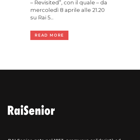
– Revisited”, con il quale – da
mercoledì 8 aprile alle 21.20
su Rai 5...
READ MORE