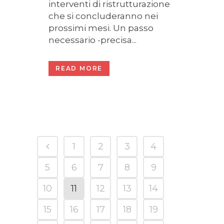
interventi di ristrutturazione
che si concluderanno nei
prossimi mesi. Un passo
necessario -precisa...
READ MORE
1
2
3
4
5
6
7
8
9
10
11
12
13
14
15
16
17
18
19