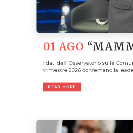
01 AGO
“MAMMA
I dati dell' Osservatorio sulle Comu
trimestre 2026 confemano la leadershi
READ MORE