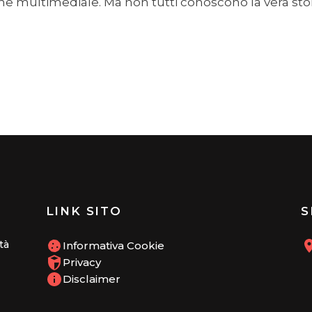
ne multimediale. Ma non tutti conoscono la vera stori
LINK SITO
S
tà
Informativa Cookie
Privacy
Disclaimer